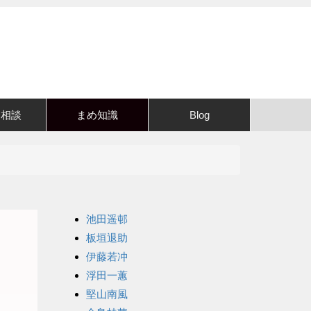
・相談
まめ知識
Blog
池田遥邨
板垣退助
伊藤若冲
浮田一蕙
堅山南風