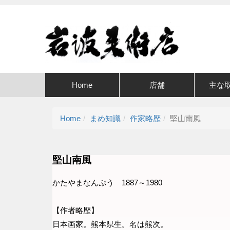
Home
店舗
主な
Home
まめ知識
作家略歴
堅山南風
堅山南風
かたやまなんぷう 1887～1980
【作者略歴】
日本画家。熊本県生。名は熊次。