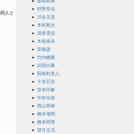
金島桂華
狩野常信
院同人と
川合玉堂
木村斯光
清原雪信
木島桜谷
菅楯彦
竹内栖鳳
武部白鳳
田能村直入
十市石谷
堂本印象
中村岳稜
西山翠嶂
橋本海関
橋本関雪
望月玉渓