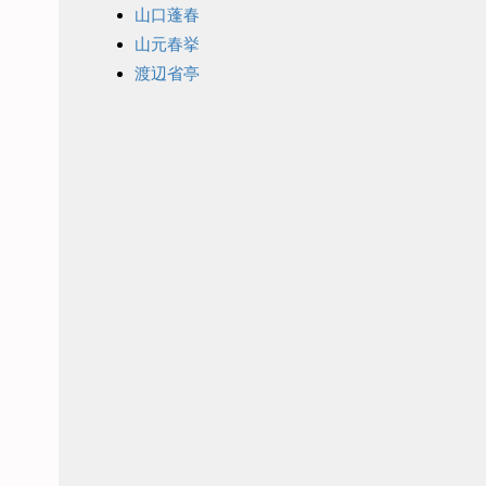
山口蓬春
山元春挙
渡辺省亭