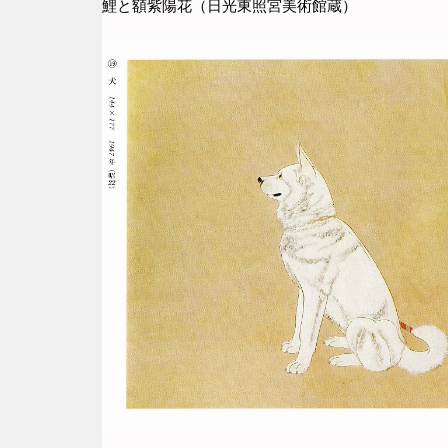
鯉と額紫陽花（日光東照宮美術館蔵）