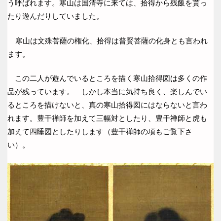
う呼ばれます。寒山は国清寺に来ては、拾得から残飯を貰っ
たり遊んだりしていました。
寒山は文殊菩薩の権化、拾得は普賢菩薩の化身とも言われ
ます。
この二人が遊んでいるところを描く寒山拾得図は多くの作
品が残っています。 しかし本当に気持ち良く、楽しんでい
るところを描けないと、真の寒山拾得図にはならないと言わ
れます。豊干禅師を加えて三幅対としたり、豊干禅師と虎も
加えて四睡図としたりします（豊干禅師の項もご覧下さ
い）。