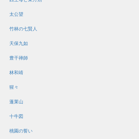
太公望
竹林の七賢人
天保九如
豊干禅師
林和靖
猩々
蓬莱山
十牛図
桃園の誓い