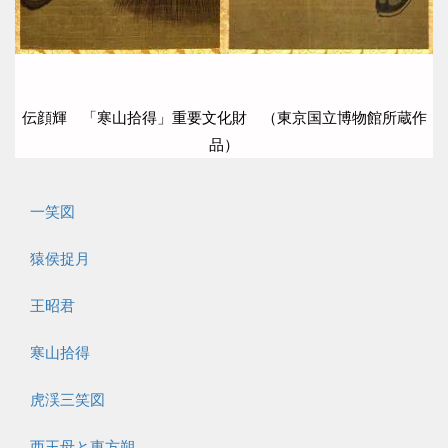
伝顔輝 「寒山拾得」重要文化財 （東京国立博物館所蔵作
品）
一笑図
猿侯捉月
王昭君
寒山拾得
虎渓三笑図
西王母と東方朔