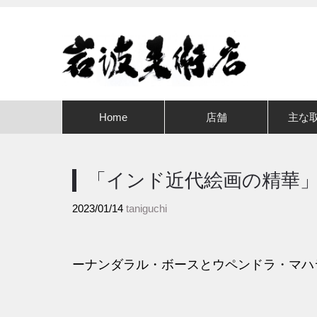
Home
店舗
主な
「インド近代絵画の精華
2023/01/14
taniguchi
ーナンダラル・ボースとウペンドラ・マハ