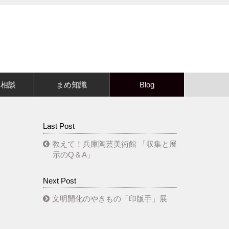
・相談
まめ知識
Blog
Last Post
​教えて！兵庫陶芸美術館 「収集と展
示のQ＆A」
Next Post
文明開化のやきもの「印版手」展