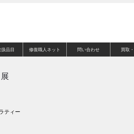
取扱品目
修復職人ネット
問い合わせ
買取
」展
ラティー