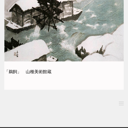
「鵜飼」 山種美術館蔵