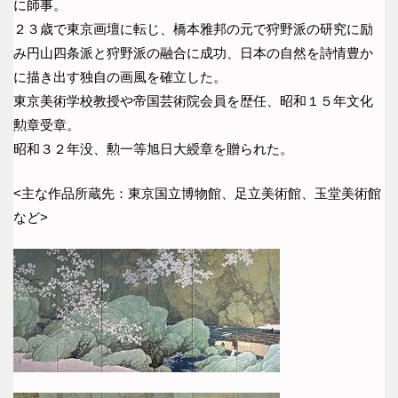
に師事。
２３歳で東京画壇に転じ、橋本雅邦の元で狩野派の研究に励
み円山四条派と狩野派の融合に成功、日本の自然を詩情豊か
に描き出す独自の画風を確立した。
東京美術学校教授や帝国芸術院会員を歴任、昭和１５年文化
勲章受章。
昭和３２年没、勲一等旭日大綬章を贈られた。
<主な作品所蔵先：東京国立博物館、足立美術館、玉堂美術館
など>